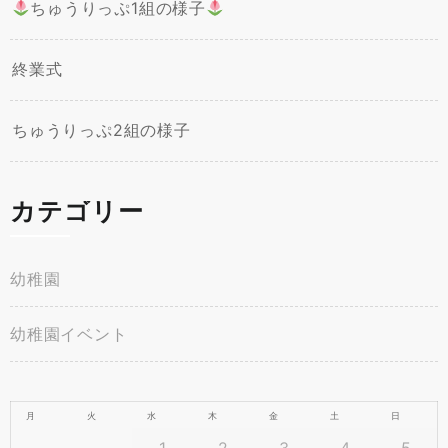
ちゅうりっぷ1組の様子
終業式
ちゅうりっぷ2組の様子
カテゴリー
幼稚園
幼稚園イベント
月
火
水
木
金
土
日
1
2
3
4
5