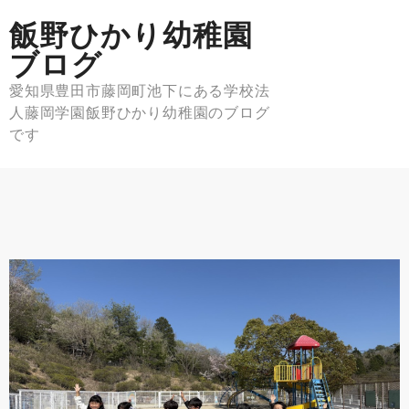
Skip
飯野ひかり幼稚園
to
content
ブログ
愛知県豊田市藤岡町池下にある学校法
人藤岡学園飯野ひかり幼稚園のブログ
です