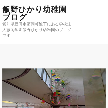
Skip
飯野ひかり幼稚園
to
content
ブログ
愛知県豊田市藤岡町池下にある学校法
人藤岡学園飯野ひかり幼稚園のブログ
です