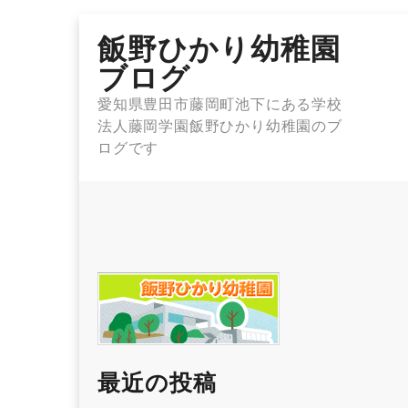
Skip
飯野ひかり幼稚園
to
content
ブログ
愛知県豊田市藤岡町池下にある学校
法人藤岡学園飯野ひかり幼稚園のブ
ログです
最近の投稿