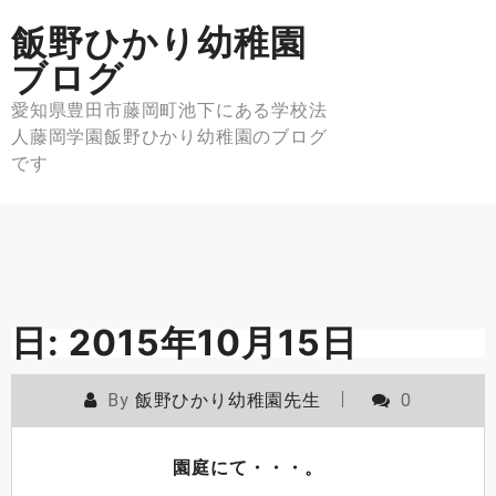
Skip
飯野ひかり幼稚園
to
content
ブログ
愛知県豊田市藤岡町池下にある学校法
人藤岡学園飯野ひかり幼稚園のブログ
です
日:
2015年10月15日
By
飯野ひかり幼稚園先生
0
園庭にて・・・。