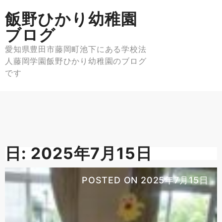
Skip
飯野ひかり幼稚園
to
content
ブログ
愛知県豊田市藤岡町池下にある学校法
人藤岡学園飯野ひかり幼稚園のブログ
です
日:
2025年7月15日
POSTED ON
2025年7月15日