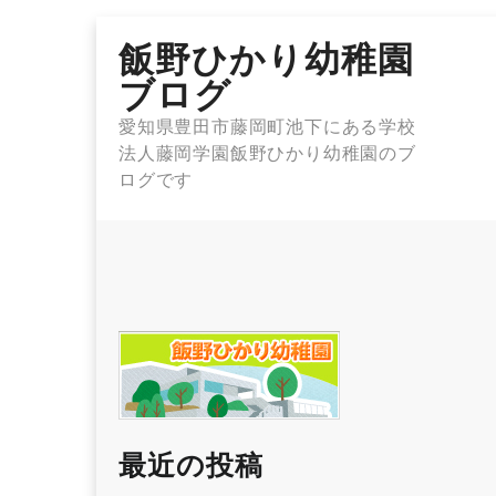
Skip
飯野ひかり幼稚園
to
content
ブログ
愛知県豊田市藤岡町池下にある学校
法人藤岡学園飯野ひかり幼稚園のブ
ログです
最近の投稿