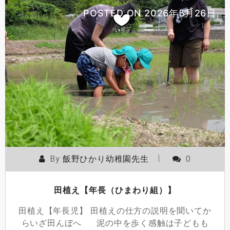
POSTED ON
2026年5月26日
By
飯野ひかり幼稚園先生
0
田植え【年長（ひまわり組）】
田植え【年長児】 田植えの仕方の説明を聞いてか
らいざ田んぼへ 泥の中を歩く感触は子どもも