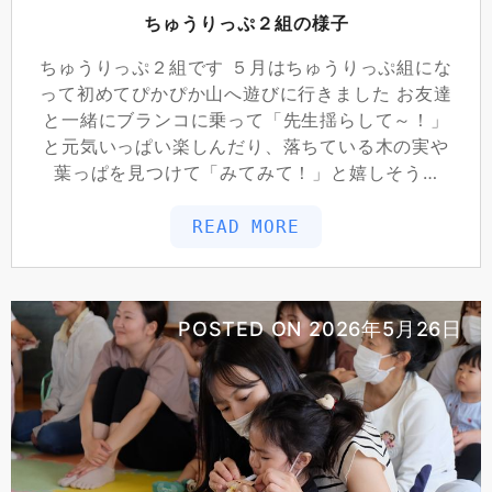
ちゅうりっぷ２組の様子
ちゅうりっぷ２組です ５月はちゅうりっぷ組にな
って初めてぴかぴか山へ遊びに行きました お友達
と一緒にブランコに乗って「先生揺らして～！」
と元気いっぱい楽しんだり、落ちている木の実や
葉っぱを見つけて「みてみて！」と嬉しそう…
READ MORE
POSTED ON
2026年5月26日