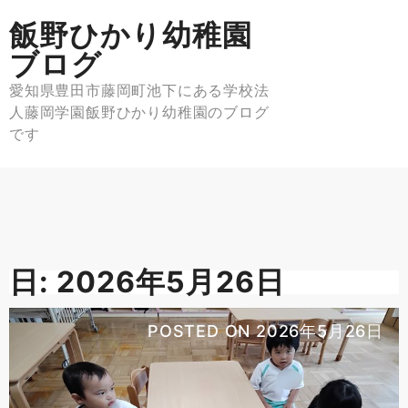
Skip
飯野ひかり幼稚園
to
content
ブログ
愛知県豊田市藤岡町池下にある学校法
人藤岡学園飯野ひかり幼稚園のブログ
です
日:
2026年5月26日
POSTED ON
2026年5月26日