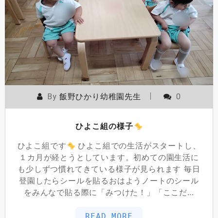
By
飯野ひかり幼稚園先生
0
ひよこ組の様子
ひよこ組です
ひよこ組での生活がスタートし、
１カ月が経とうとしています。初めての園生活に
も少しずつ慣れてきている様子が見られます 毎日
登園したらシールを貼るおはようノートのシール
をみんなで貼る際に「みつけた！」「ここだ…
READ MORE