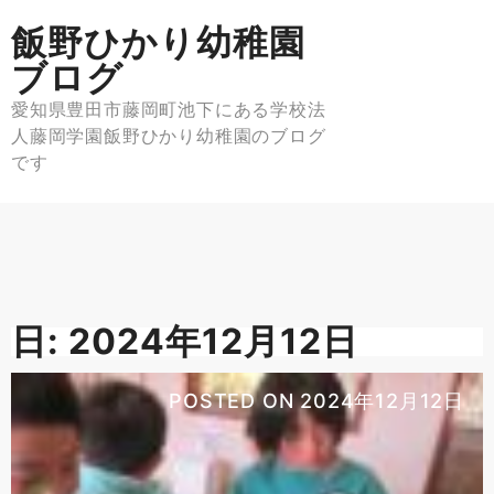
Skip
飯野ひかり幼稚園
to
content
ブログ
愛知県豊田市藤岡町池下にある学校法
人藤岡学園飯野ひかり幼稚園のブログ
です
日:
2024年12月12日
POSTED ON
2024年12月12日