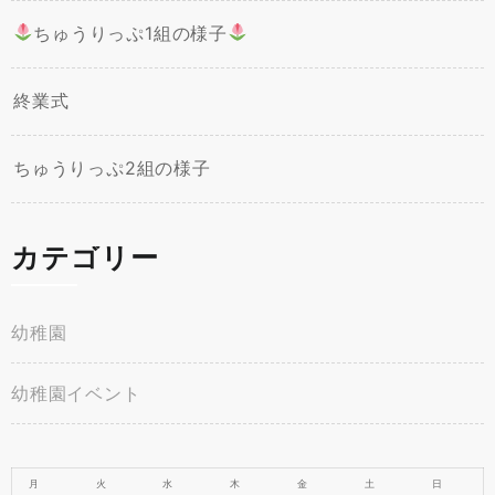
ちゅうりっぷ1組の様子
終業式
ちゅうりっぷ2組の様子
カテゴリー
幼稚園
幼稚園イベント
月
火
水
木
金
土
日