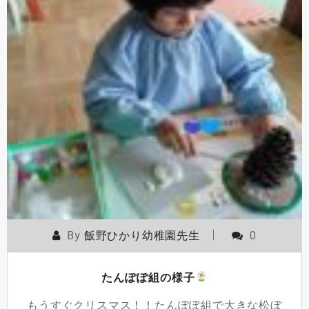
By
飯野ひかり幼稚園先生
0
たんぽぽ組の様子
もうすぐクリスマス！！たんぽぽ組で大きな松ぼ