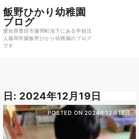
Skip
飯野ひかり幼稚園
to
content
ブログ
愛知県豊田市藤岡町池下にある学校法
人藤岡学園飯野ひかり幼稚園のブログ
です
日:
2024年12月19日
POSTED ON
2024年12月19日