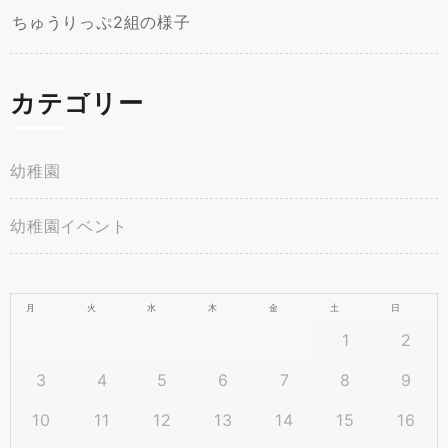
ちゅうりっぷ2組の様子
カテゴリー
幼稚園
幼稚園イベント
月
火
水
木
金
土
日
1
2
3
4
5
6
7
8
9
10
11
12
13
14
15
16