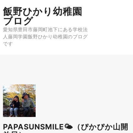
Skip
飯野ひかり幼稚園
to
content
ブログ
愛知県豊田市藤岡町池下にある学校法
人藤岡学園飯野ひかり幼稚園のブログ
です
PAPASUNSMILE🌤（ぴかぴか山開