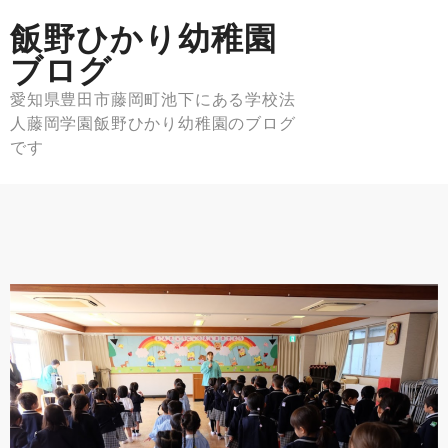
Skip
飯野ひかり幼稚園
to
content
ブログ
愛知県豊田市藤岡町池下にある学校法
人藤岡学園飯野ひかり幼稚園のブログ
です