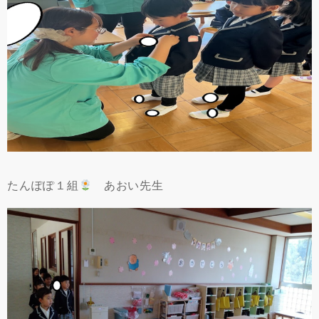
たんぽぽ１組
あおい先生