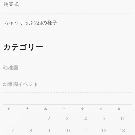
終業式
ちゅうりっぷ2組の様子
カテゴリー
幼稚園
幼稚園イベント
月
火
水
木
金
土
日
1
2
3
4
5
6
7
8
9
10
11
12
13