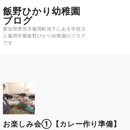
Skip
飯野ひかり幼稚園
to
content
ブログ
愛知県豊田市藤岡町池下にある学校法
人藤岡学園飯野ひかり幼稚園のブログ
です
お楽しみ会①【カレー作り準備】