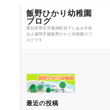
Skip
飯野ひかり幼稚園
to
content
ブログ
愛知県豊田市藤岡町池下にある学校
法人藤岡学園飯野ひかり幼稚園のブ
ログです
最近の投稿