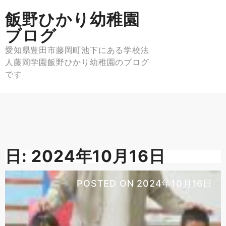
Skip
飯野ひかり幼稚園
to
content
ブログ
愛知県豊田市藤岡町池下にある学校法
人藤岡学園飯野ひかり幼稚園のブログ
です
日:
2024年10月16日
POSTED ON
2024年10月16日