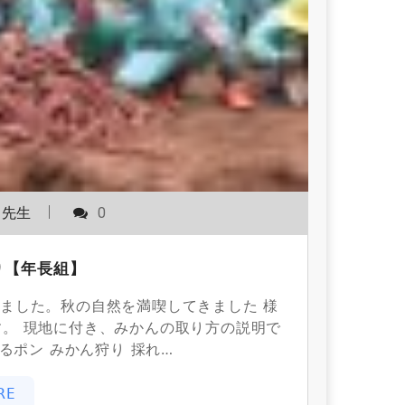
園先生
0
り【年長組】
ました。秋の自然を満喫してきました 様
す。 現地に付き、みかんの取り方の説明で
るポン みかん狩り 採れ…
RE