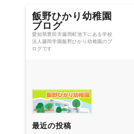
Skip
飯野ひかり幼稚園
to
content
ブログ
愛知県豊田市藤岡町池下にある学校
法人藤岡学園飯野ひかり幼稚園のブ
ログです
最近の投稿