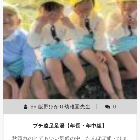
By
飯野ひかり幼稚園先生
0
プチ遠足足湯【年長・年中組】
秋晴れのとてもいい気候の中、たんぽぽ組・ひま