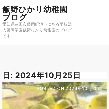
Skip
飯野ひかり幼稚園
to
content
ブログ
愛知県豊田市藤岡町池下にある学校法
人藤岡学園飯野ひかり幼稚園のブログ
です
日:
2024年10月25日
POSTED ON
2024年10月25日