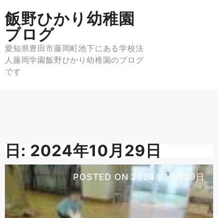
Skip
飯野ひかり幼稚園
to
content
ブログ
愛知県豊田市藤岡町池下にある学校法
人藤岡学園飯野ひかり幼稚園のブログ
です
日:
2024年10月29日
POSTED ON
2024年10月29日