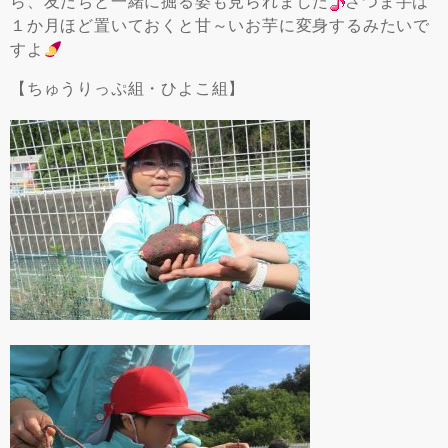
ら、友だちと一緒に掘る姿も見られました
さつま芋は
１か月ほど置いておくと甘～いお芋に変身するみたいで
すよ
【ちゅうりっぷ組・ひよこ組】