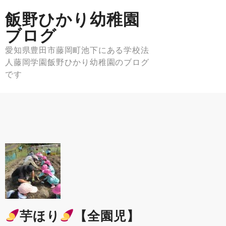
Skip
飯野ひかり幼稚園
to
content
ブログ
愛知県豊田市藤岡町池下にある学校法
人藤岡学園飯野ひかり幼稚園のブログ
です
芋ほり
【全園児】